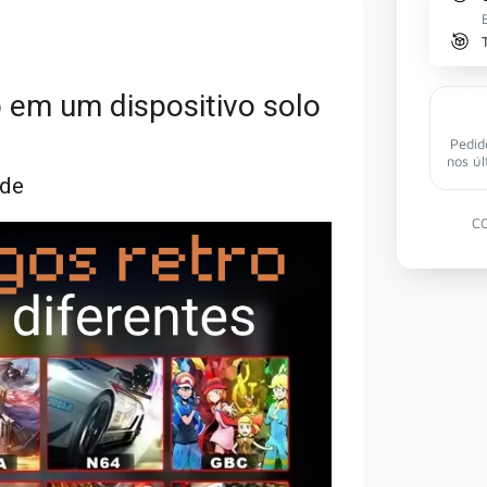
 em um dispositivo solo
Pedid
nos úl
 de
C