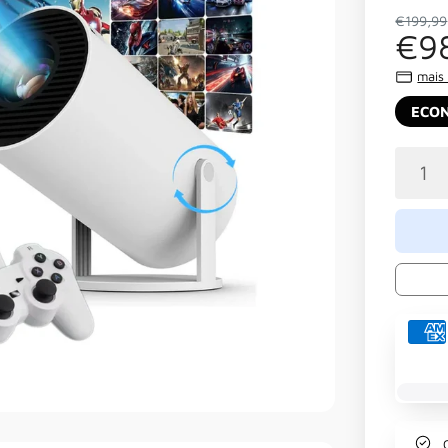
€199,99
€9
mais
ECO