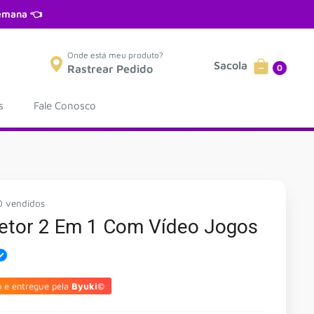
semana 👈
Onde está meu produto?
Sacola
0
Rastrear Pedido
s
Fale Conosco
0 vendidos
jetor 2 Em 1 Com Vídeo Jogos
o e entregue pela
Byuki©