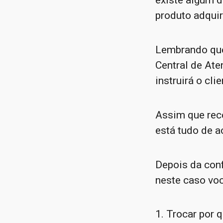
existe algum d
produto adquir
Lembrando que
Central de Ate
instruirá o cl
Assim que rec
está tudo de 
Depois da con
neste caso voc
1. Trocar por 