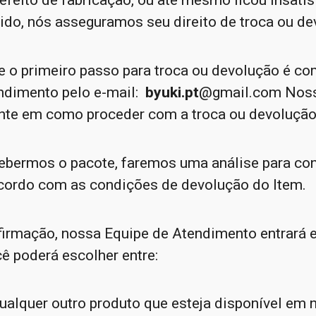
efeito de fabricação, ou até mesmo ficou insati
ido, nós asseguramos seu direito de troca ou de
 o primeiro passo para troca ou devolução é co
ndimento pelo e-mail:
byuki.pt
@gmail.com
Noss
iente em como proceder com a troca ou devolução
ebermos o pacote, faremos uma análise para con
acordo com as condições de devolução do Item.
firmação, nossa Equipe de Atendimento entrará 
ê poderá escolher entre:
qualquer outro produto que esteja disponível em