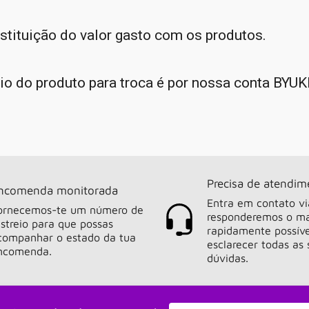
estituição do valor gasto com os produtos.
io do produto para troca é por nossa conta BYUKI
Precisa de atendim
ncomenda monitorada
Entra em contato vi
ornecemos-te um número de
responderemos o ma
astreio para que possas
rapidamente possíve
companhar o estado da tua
esclarecer todas as 
ncomenda.
dúvidas.