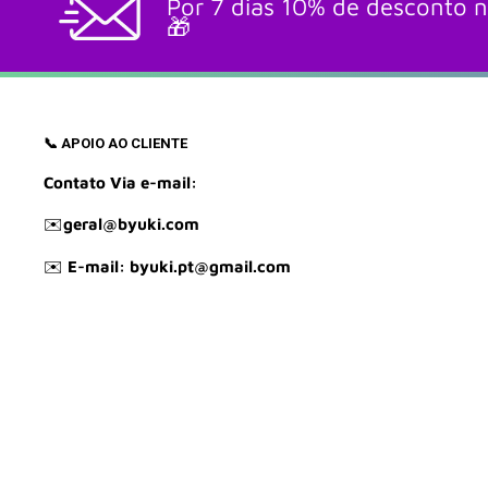
Por 7 dias 10% de desconto n
🎁
📞 APOIO AO CLIENTE
Contato Via e-mail:
✉️
geral@byuki.com
✉️
E-mail: byuki.pt@gmail.com