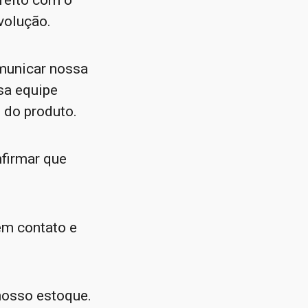
sfeito com o
volução.
municar nossa
a equipe
 do produto.
firmar que
em contato e
 nosso estoque.