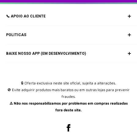
📞 APOIO AO CLIENTE
Contato Via e-mail:
POLITICAS
✉️
geral@byuki.com
Política de Envio e Entrega
✉️
E-mail: byuki.pt@gmail.com
BAIXE NOSSO APP (EM DESENVOLVIMENTO)
Política de pagamento
Política de privacidade
Politica de Devolução e Troca
Estado de Encomendas
🔒 Oferta exclusiva neste site oficial, sujeita a alterações.
🚫 Evite adquirir produtos mais baratos ou em outras lojas para prevenir
Quem somos (BYUKI)
fraudes.
Política de reembolso
⚠️ Não nos responsabilizamos por problemas em compras realizadas
Livro de reclamações
fora deste site.
Termos e Condições