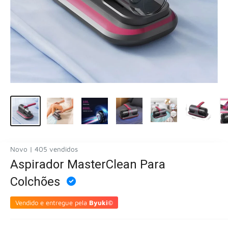
Novo | 405 vendidos
Aspirador MasterClean Para
Colchões
Vendido e entregue pela
Byuki©