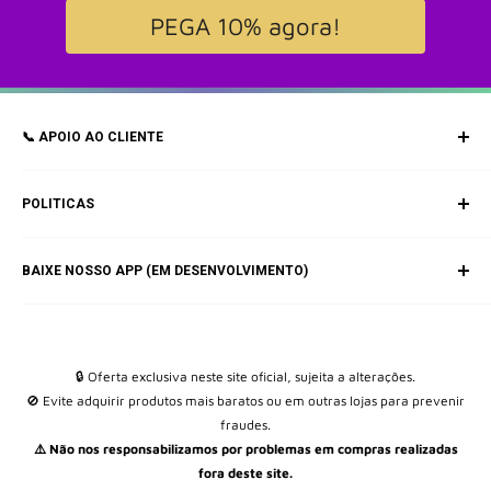
PEGA 10% agora!
📞 APOIO AO CLIENTE
Contato Via e-mail:
POLITICAS
✉️
geral@byuki.com
Política de Envio e Entrega
✉️
E-mail: byuki.pt@gmail.com
BAIXE NOSSO APP (EM DESENVOLVIMENTO)
Política de pagamento
Política de privacidade
Politica de Devolução e Troca
Estado de Encomendas
🔒 Oferta exclusiva neste site oficial, sujeita a alterações.
🚫 Evite adquirir produtos mais baratos ou em outras lojas para prevenir
Quem somos (BYUKI)
fraudes.
Política de reembolso
⚠️ Não nos responsabilizamos por problemas em compras realizadas
Livro de reclamações
fora deste site.